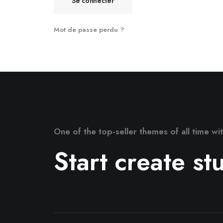
Se connecter
Mot de passe perdu ?
One of the top-seller themes of all time w
Start create s