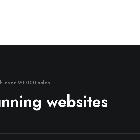
ith over 90.000 sales
tunning websites