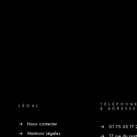
TÉLÉPHON
LÉGAL
& ADRESSE
Nous contacter
01 75 33 17 
Mentions Légales
17 rue du por