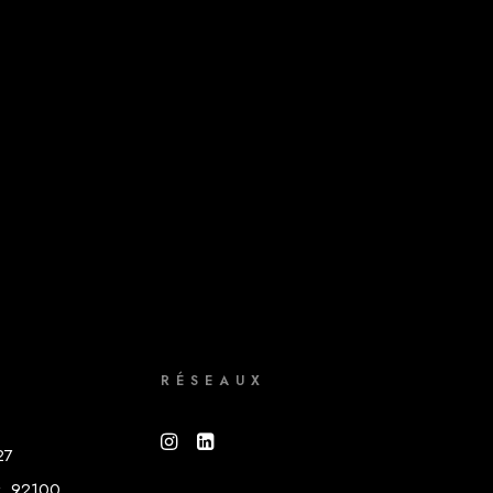
E
RÉSEAUX
27
t, 92100